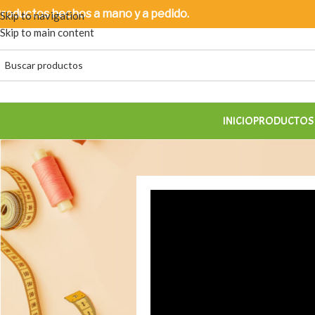
roductos
hechos a mano y a pedido.
Skip to navigation
Skip to main content
INICIO
PRODUCTOS 