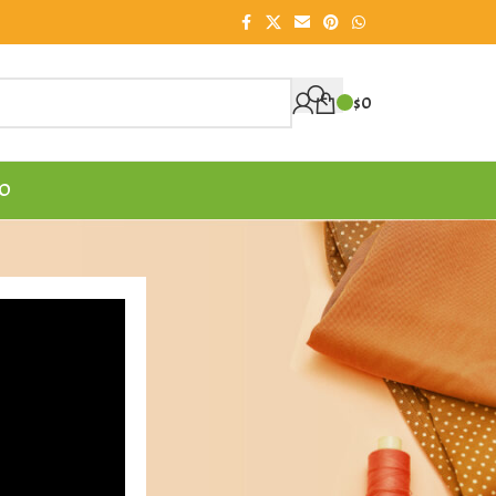
$
0
O