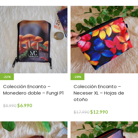
-22%
-28%
Colección Encanto –
Colección Encanto –
Monedero doble – Fungi P1
Neceser XL – Hojas de
otoño
$
6.990
$
8.990
$
12.990
$
17.990