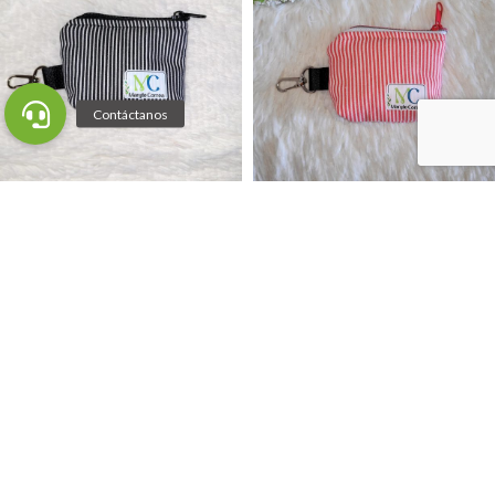
-17%
-17%
Estuche mini (stock)
Estuche mini (stock)
Rayas negras
Rayas rojas
$
4.990
$
4.990
$
5.990
$
5.990