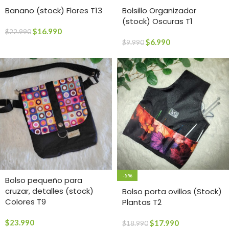
Banano (stock) Flores T13
Bolsillo Organizador
(stock) Oscuras T1
$
16.990
$
22.990
$
6.990
$
9.990
-5%
Bolso pequeño para
cruzar, detalles (stock)
Bolso porta ovillos (Stock)
Colores T9
Plantas T2
$
23.990
$
17.990
$
18.990