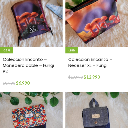
-22%
-28%
Colección Encanto –
Colección Encanto –
Monedero doble – Fungi
Neceser XL – Fungi
P2
$
12.990
$
17.990
$
6.990
$
8.990