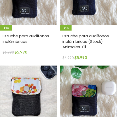
-14%
-14%
Estuche para audífonos
Estuche para audífonos
inalámbricos
inalámbricos (Stock)
Animales T11
$
5.990
$
6.990
$
5.990
$
6.990