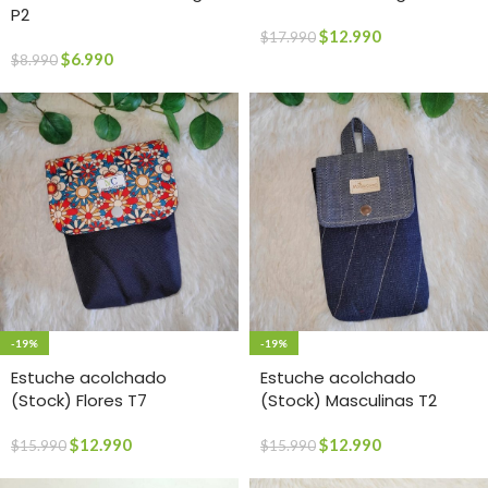
P2
$
12.990
$
17.990
$
6.990
$
8.990
-19%
-19%
Estuche acolchado
Estuche acolchado
(Stock) Flores T7
(Stock) Masculinas T2
$
12.990
$
12.990
$
15.990
$
15.990