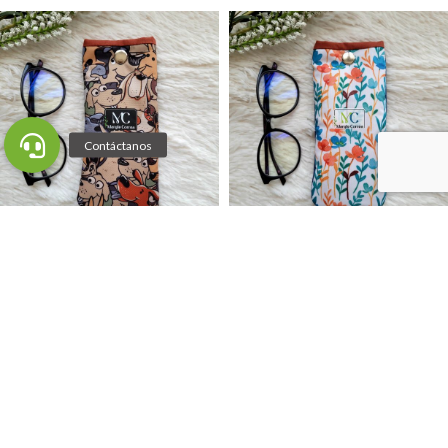
-13%
-13%
Estuche para lentes
Estuche para lentes
(stock) Animales T9
(stock) Flores T13
$
6.990
$
6.990
$
7.990
$
7.990