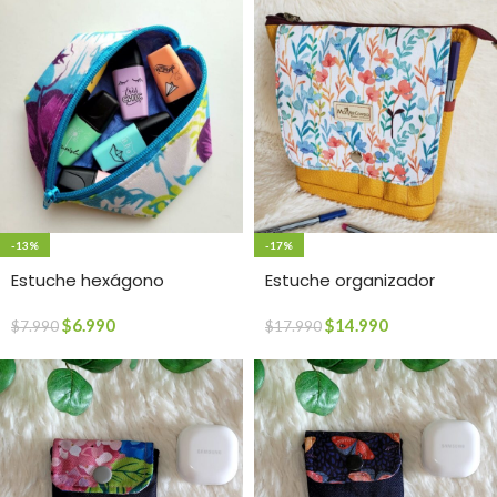
-13%
-17%
Estuche hexágono
Estuche organizador
$
6.990
$
14.990
$
7.990
$
17.990