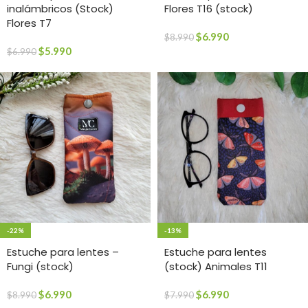
inalámbricos (Stock)
Flores T16 (stock)
Flores T7
$
6.990
$
8.990
$
5.990
$
6.990
-22%
-13%
Estuche para lentes –
Estuche para lentes
Fungi (stock)
(stock) Animales T11
$
6.990
$
6.990
$
8.990
$
7.990