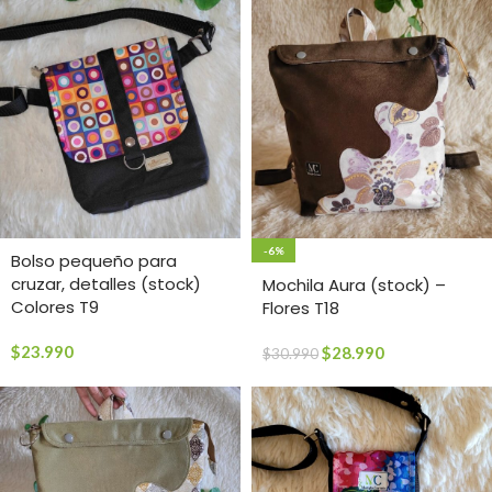
-6%
Bolso pequeño para
cruzar, detalles (stock)
Mochila Aura (stock) –
Colores T9
Flores T18
$
23.990
$
28.990
$
30.990