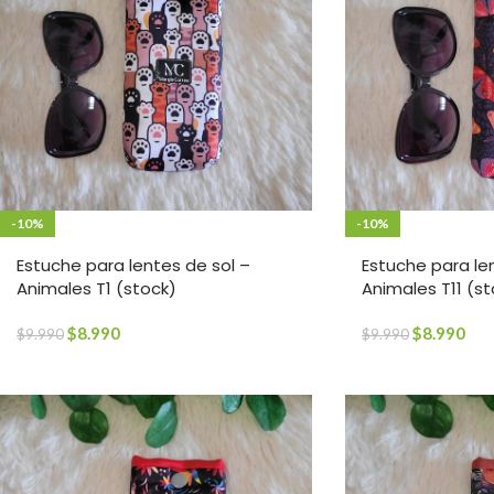
-10%
-10%
Estuche para lentes de sol –
Estuche para le
Animales T1 (stock)
Animales T11 (st
$
8.990
$
8.990
$
9.990
$
9.990