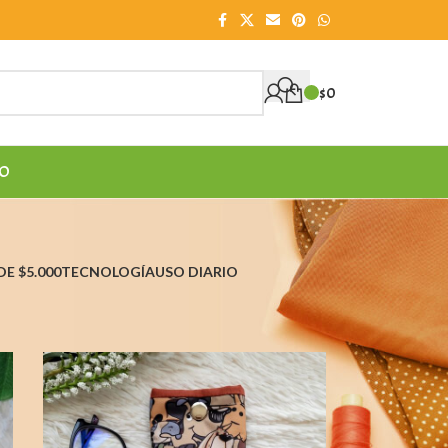
$
0
O
E $5.000
TECNOLOGÍA
USO DIARIO