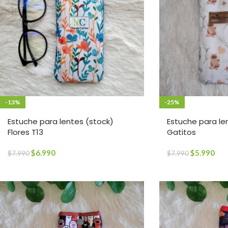
-13%
-25%
Estuche para lentes (stock)
Estuche para le
Flores T13
Gatitos
$
6.990
$
5.990
$
7.990
$
7.990