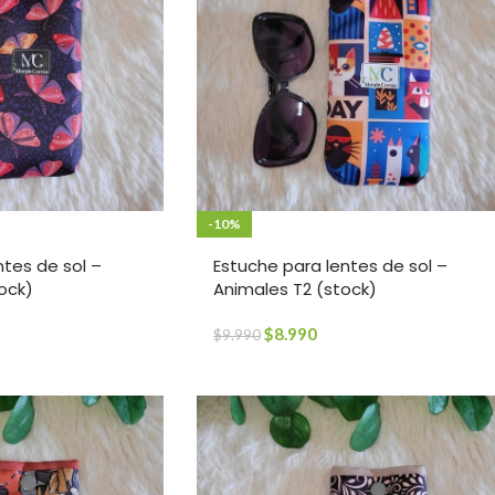
-10%
ntes de sol –
Estuche para lentes de sol –
ock)
Animales T2 (stock)
$
8.990
$
9.990