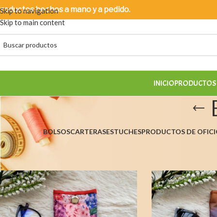
roductos
hechos a mano y a pedido.
Skip to navigation
Skip to main content
INICIO
PRODUCTOS 
BOLSOS
CARTERAS
ESTUCHES
PRODUCTOS DE OFICI
Inicio
/
Productos disponibles
/
Estuche para lentes