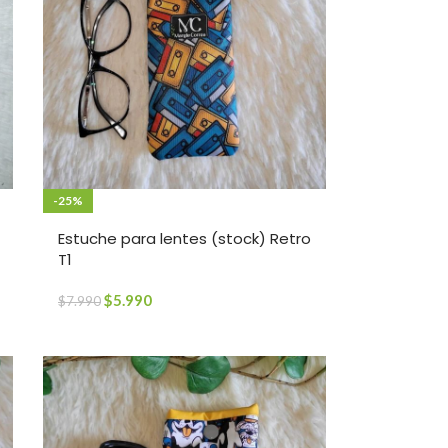
-25%
Estuche para lentes (stock) Retro
T1
$
5.990
$
7.990