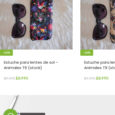
-10%
-10%
Estuche para lentes de sol –
Estuche para le
Animales T6 (stock)
Animales T9 (st
$
8.990
$
8.990
$
9.990
$
9.990