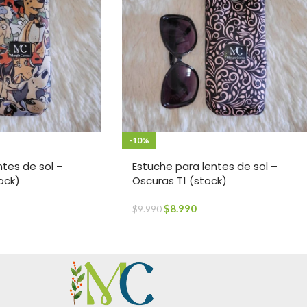
-10%
ntes de sol –
Estuche para lentes de sol –
ock)
Oscuras T1 (stock)
$
8.990
$
9.990