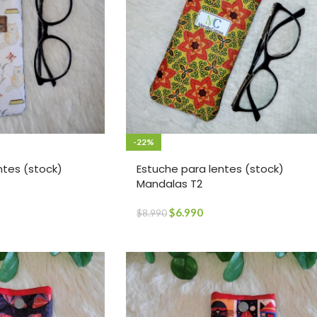
-22%
ntes (stock)
Estuche para lentes (stock)
Mandalas T2
$
6.990
$
8.990