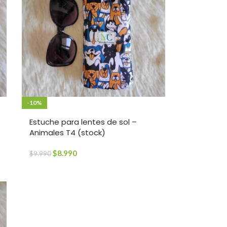
-10%
Estuche para lentes de sol –
Animales T4 (stock)
$
8.990
$
9.990