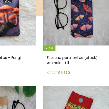
-13%
ntes – Fungi
Estuche para lentes (stock)
Animales T11
$
6.990
$
7.990