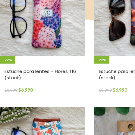
-22%
-22%
Estuche para lentes – Flores T16
Estuche para le
(stock)
(stock)
$
6.990
$
6.990
$
8.990
$
8.990