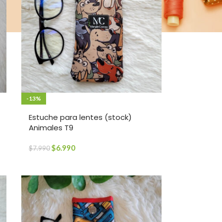
-13%
Estuche para lentes (stock)
Animales T9
$
6.990
$
7.990