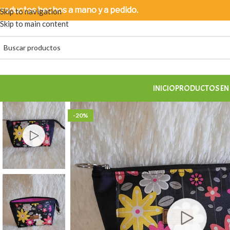
roductos
hechos a mano y a pedido.
Skip to navigation
Skip to main content
INICIO
PRODUCTOS EN
-20%