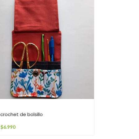
-19%
crochet de bolsillo
Porta llaves
$
6.990
$
6.490
-
$
6.9