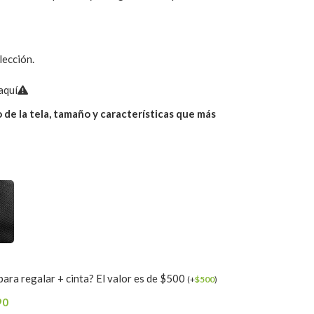
lección.
aquí
 de la tela, tamaño y características que más
ara regalar + cinta? El valor es de $500
(
+
$
500
)
90