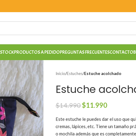
 STOCK
PRODUCTOS A PEDIDO
PREGUNTAS FRECUENTES
CONTACTO
B
Inicio
/
Estuches
/
Estuche acolchado
Estuche acolc
$
14.990
$
11.990
Este estuche le puedes dar el uso que q
cremas,
lápices
, etc. Tiene un tamaño pr
o mochila además que es completamente