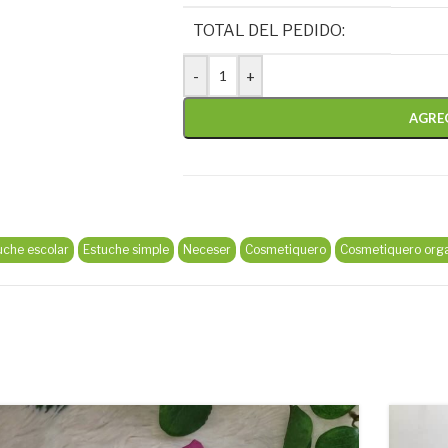
TOTAL DEL PEDIDO:
-
+
AGRE
uche escolar
Estuche simple
Neceser
Cosmetiquero
Cosmetiquero org