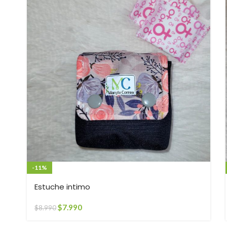
-11%
Estuche intimo
$
7.990
$
8.990