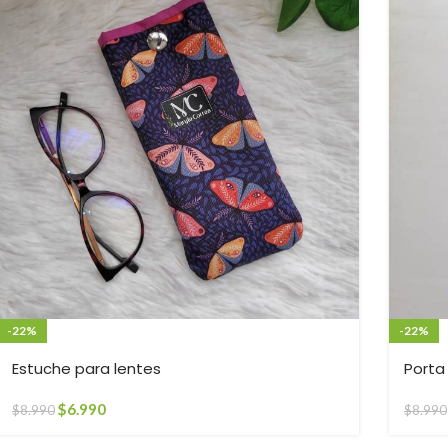
-22%
-22%
Estuche para lentes
Porta 
$
6.990
$
8.990
$
8.990