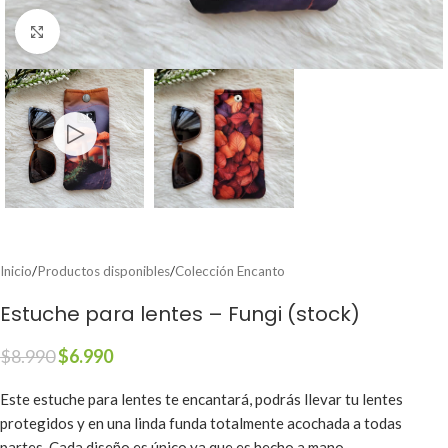
Clic para ampliar
Inicio
/
Productos disponibles
/
Colección Encanto
Estuche para lentes – Fungi (stock)
$
8.990
$
6.990
Este estuche para lentes te encantará, podrás llevar tu lentes
protegidos y en una linda funda totalmente acochada a todas
partes. Cada diseño es único ya que es hecho a mano.