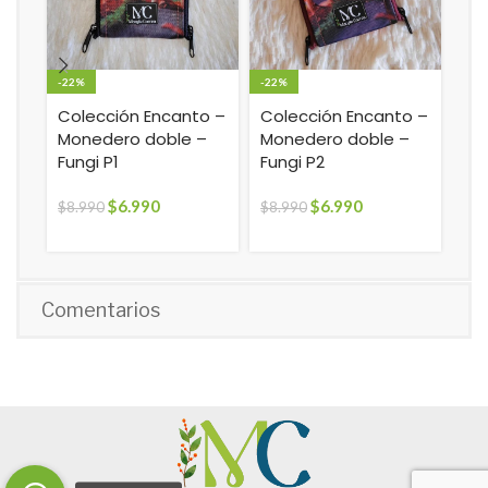
-22%
-22%
-14
Colección Encanto –
Colección Encanto –
Es
Monedero doble –
Monedero doble –
au
Fungi P1
Fungi P2
in
Ani
$
6.990
$
6.990
$
8.990
$
8.990
$
6.
Comentarios