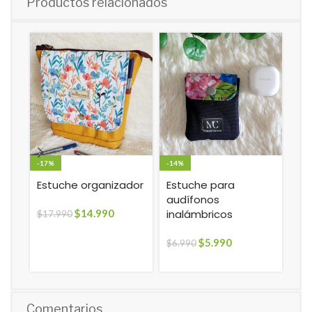
Productos relacionados
-17%
-14%
-14
Estuche organizador
Estuche para
Es
audífonos
au
$
14.990
inalámbricos
in
$
17.990
Flo
$
5.990
$
6.990
$
6.
Comentarios