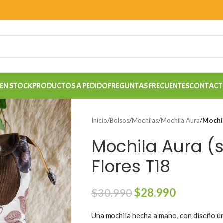
EN STOCK
PRODUCTOS A PEDIDO
PREGUNTAS FRECUENTES
CONTACT
Inicio
/
Bolsos
/
Mochilas
/
Mochila Aura
/
Mochil
Mochila Aura (s
Flores T18
$
30.990
$
28.990
Una mochila hecha a mano, con diseño ún