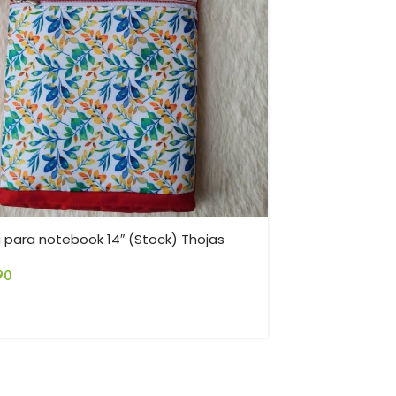
-30%
 para notebook 14″ (Stock) Thojas
Porta cepillo
90
$
6.990
$
9.990