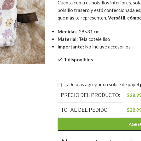
Cuenta con tres bolsillos interiores, sol
bolsillo trasero y está confeccionada esp
que más te representen.
Versátil, cómod
Medidas:
29×31 cm.
Material:
Tela cotele liso
Importante:
No incluye accesorios
1 disponibles
¿Deseas agregar un sobre de papel p
PRECIO DEL PRODUCTO:
$
28.9
TOTAL DEL PEDIDO:
$
28.9
AGRE