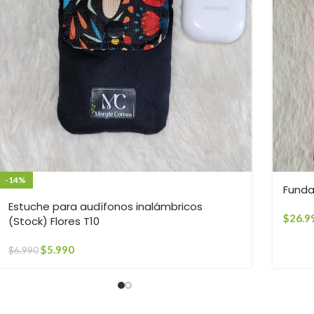
-14%
Funda
Estuche para audífonos inalámbricos
$
26.9
(Stock) Flores T10
$
5.990
$
6.990