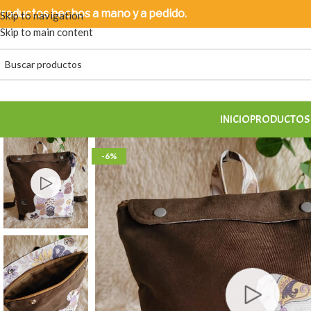
roductos
hechos a mano y a pedido.
Skip to navigation
Skip to main content
INICIO
PRODUCTOS 
-6%