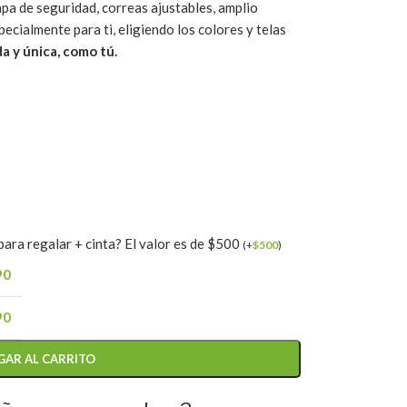
apa de seguridad, correas ajustables, amplio
ecialmente para ti, eligiendo los colores y telas
a y única, como tú.
ara regalar + cinta? El valor es de $500
(
+
$
500
)
90
90
GAR AL CARRITO