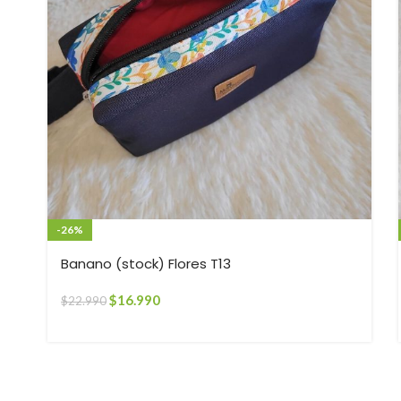
-26%
Banano (stock) Flores T13
$
16.990
$
22.990