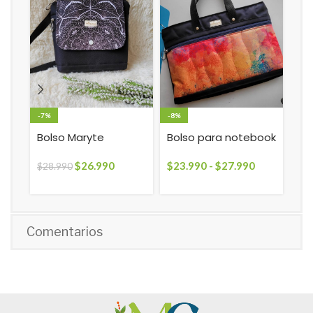
-7%
-8%
Bo
cru
Bolso Maryte
Bolso para notebook
$
2
$
26.990
$
23.990
-
$
27.990
$
28.990
Comentarios