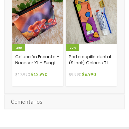
-28%
-30%
-30
Colección Encanto –
Porta cepillo dental
Por
Neceser XL – Fungi
(Stock) Colores T1
(S
$
12.990
$
6.990
$
17.990
$
9.990
$
9.
Comentarios