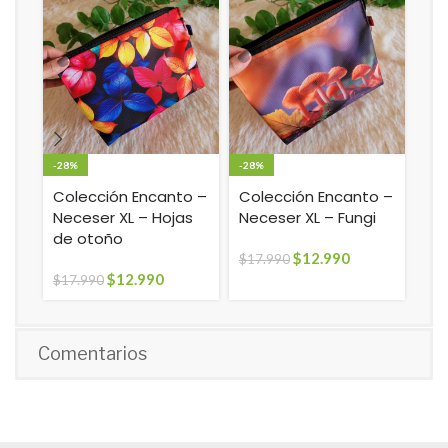
-28%
-28%
-22
Colección Encanto –
Colección Encanto –
Es
Neceser XL – Hojas
Neceser XL – Fungi
(s
de otoño
$
12.990
$
17.990
$
8.
$
12.990
$
17.990
Comentarios