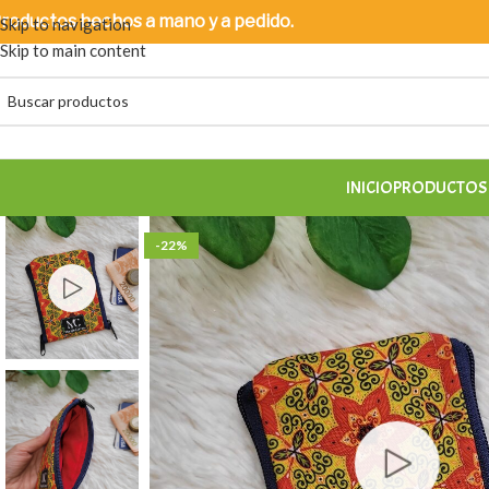
roductos
hechos a mano y a pedido.
Skip to navigation
Skip to main content
INICIO
PRODUCTOS 
-22%