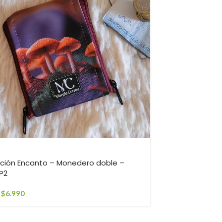
-22%
ción Encanto – Monedero doble –
Monedero ab
 P2
$
6.990
$
8.990
$
6.990