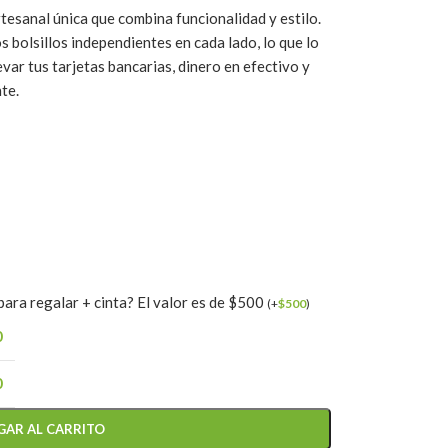
tesanal única que combina funcionalidad y estilo.
 bolsillos independientes en cada lado, lo que lo
evar tus tarjetas bancarias, dinero en efectivo y
te.
ara regalar + cinta? El valor es de $500
(
+
$
500
)
0
0
GAR AL CARRITO