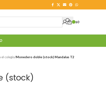
$
0
O
 el colegio
/
Monedero doble (stock) Mandalas T2
 (stock)