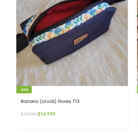
-26%
Banano (stock) Flores T13
$
16.990
$
22.990