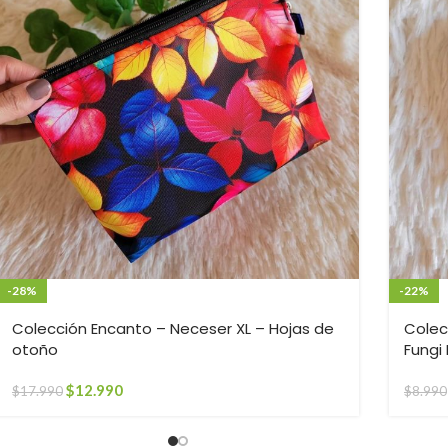
-28%
-22%
Colección Encanto – Neceser XL – Hojas de
Colec
otoño
Fungi
$
12.990
$
17.990
$
8.990