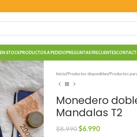
EN STOCK
PRODUCTOS A PEDIDO
PREGUNTAS FRECUENTES
CONTACT
Inicio
/
Productos disponibles
/
Productos para
Monedero doble
Mandalas T2
$
8.990
$
6.990