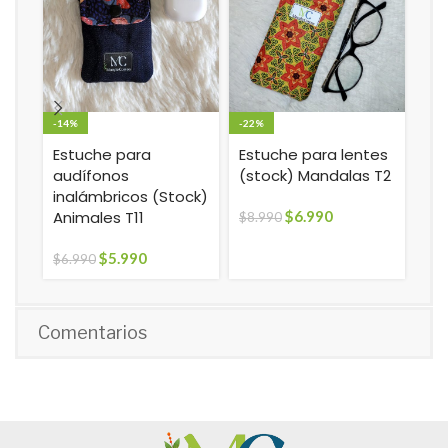
-14%
-22%
-21
Estuche para
Estuche para lentes
Mo
audífonos
(stock) Mandalas T2
Tm
inalámbricos (Stock)
Animales T11
$
6.990
$
8.990
$
28
$
5.990
$
6.990
Comentarios