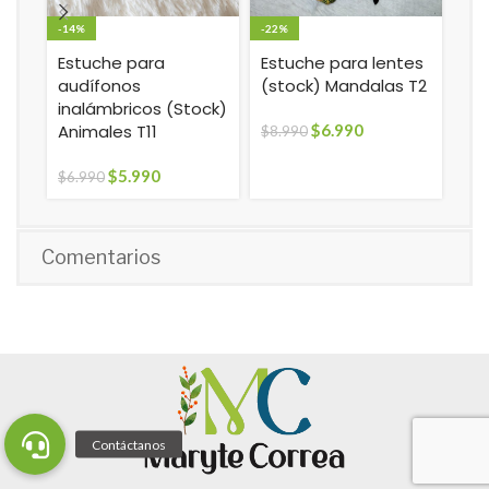
-14%
-22%
-50
Estuche para
Estuche para lentes
Est
audífonos
(stock) Mandalas T2
(S
inalámbricos (Stock)
Animales T11
$
6.990
$
8.990
$
15
$
5.990
$
6.990
Comentarios