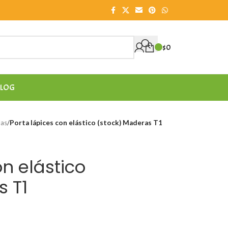
$
0
LOG
das
/
Porta lápices con elástico (stock) Maderas T1
on elástico
s T1