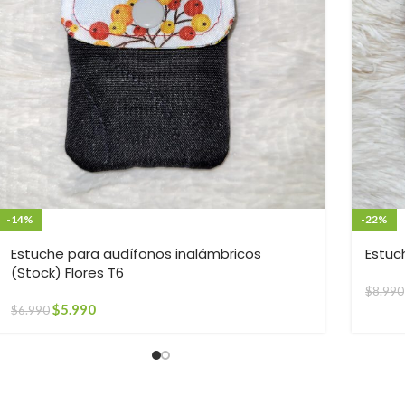
-14%
-22%
Estuche para audífonos inalámbricos
Estuc
(Stock) Flores T6
$
8.990
$
5.990
$
6.990