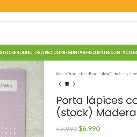
 STOCK
PRODUCTOS A PEDIDO
PREGUNTAS FRECUENTES
CONTACTO
B
Inicio
/
Productos disponibles
/
Estuches y fun
Porta lápices c
(stock) Madera
$
7.990
$
6.990