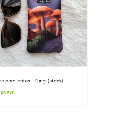
-22%
he para lentes – Fungi (stock)
Estuche para
$
6.990
$
6.990
$
8.990