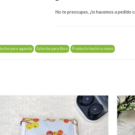
No te preocupes, ¡lo hacemos a pedido c
tuche para agenda
Estuche para libro
Producto hecho a mano