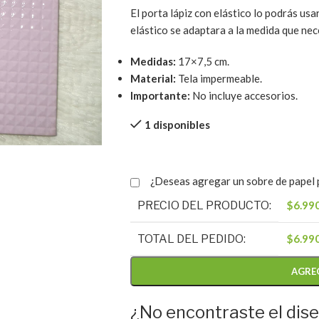
El porta lápiz con elástico lo podrás usa
elástico se adaptara a la medida que nec
Medidas:
17×7,5 cm.
Material:
Tela impermeable.
Importante:
No incluye accesorios.
1 disponibles
¿Deseas agregar un sobre de papel p
PRECIO DEL PRODUCTO:
$
6.99
TOTAL DEL PEDIDO:
$
6.99
AGRE
¿No encontraste el dis