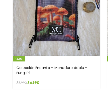
-22%
Colección Encanto – Monedero doble –
Fungi P1
$
6.990
$
8.990