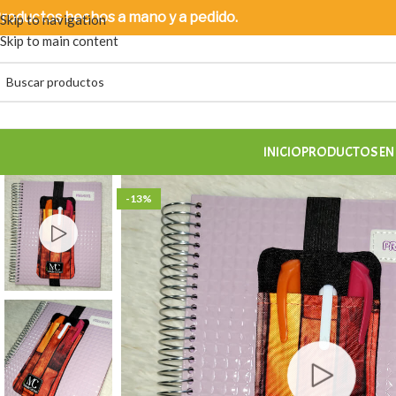
roductos
hechos a mano y a pedido.
Skip to navigation
Skip to main content
INICIO
PRODUCTOS EN
-13%