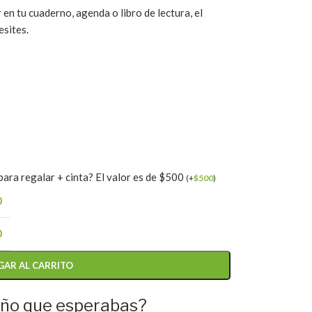
r en tu cuaderno, agenda o libro de lectura, el
esites.
ara regalar + cinta? El valor es de $500
(
+
$
500
)
0
0
GAR AL CARRITO
eño que esperabas?