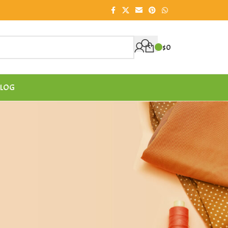
$
0
LOG