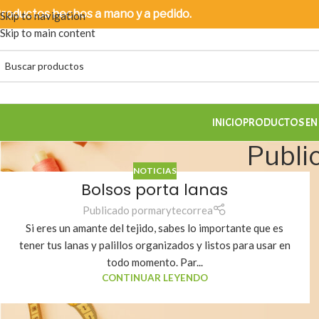
roductos
hechos a mano y a pedido.
Skip to navigation
Skip to main content
INICIO
PRODUCTOS EN
Publi
NOTICIAS
Bolsos porta lanas
Publicado por
marytecorrea
Si eres un amante del tejido, sabes lo importante que es
tener tus lanas y palillos organizados y listos para usar en
todo momento. Par...
CONTINUAR LEYENDO