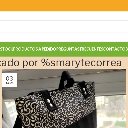
 STOCK
PRODUCTOS A PEDIDO
PREGUNTAS FRECUENTES
CONTACTO
B
cado por %s
marytecorrea
03
AGO