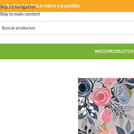
roductos
hechos a mano y a pedido.
Skip to navigation
Skip to main content
INICIO
PRODUCTOS 