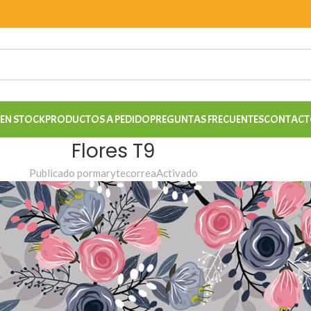
EN STOCK
PRODUCTOS A PEDIDO
PREGUNTAS FRECUENTES
CONTACT
Flores T9
Publicado por
marytecorrea
Activado