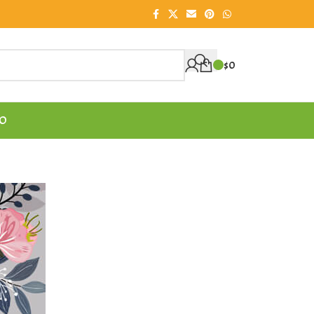
$
0
O