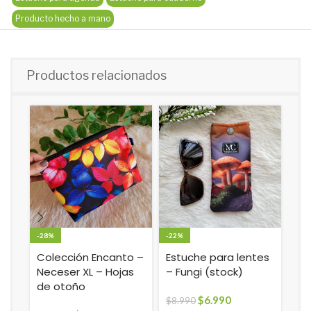
Producto hecho a mano
Productos relacionados
-28%
-22%
Fu
no
Colección Encanto –
Estuche para lentes
(S
Neceser XL – Hojas
– Fungi (stock)
de otoño
$
2
$
6.990
$
8.990