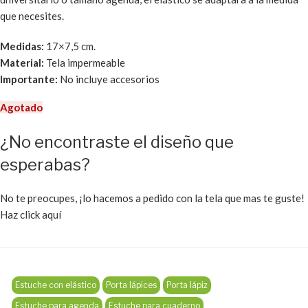
que necesites.
Medidas:
17×7,5 cm.
Material:
Tela impermeable
Importante:
No incluye accesorios
Agotado
¿No encontraste el diseño que
esperabas?
No te preocupes, ¡lo hacemos a pedido con la tela que mas te guste!
Haz click aquí
Estuche con elástico
Porta lápices
Porta lápiz
Estuche para agenda
Estuche para cuaderno